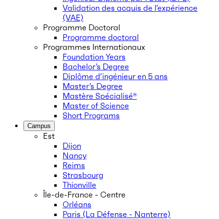
Validation des acquis de l’expérience
(VAE)
Programme Doctoral
Programme doctoral
Programmes Internationaux
Foundation Years
Bachelor’s Degree
Diplôme d’ingénieur en 5 ans
Master’s Degree
Mastère Spécialisé®
Master of Science
Short Programs
Campus
Est
Dijon
Nancy
Reims
Strasbourg
Thionville
Île-de-France - Centre
Orléans
Paris (La Défense - Nanterre)