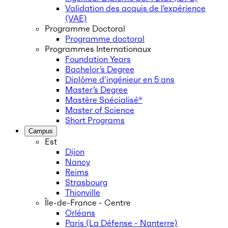
Validation des acquis de l’expérience
(VAE)
Programme Doctoral
Programme doctoral
Programmes Internationaux
Foundation Years
Bachelor’s Degree
Diplôme d’ingénieur en 5 ans
Master’s Degree
Mastère Spécialisé®
Master of Science
Short Programs
Campus
Est
Dijon
Nancy
Reims
Strasbourg
Thionville
Île-de-France - Centre
Orléans
Paris (La Défense - Nanterre)