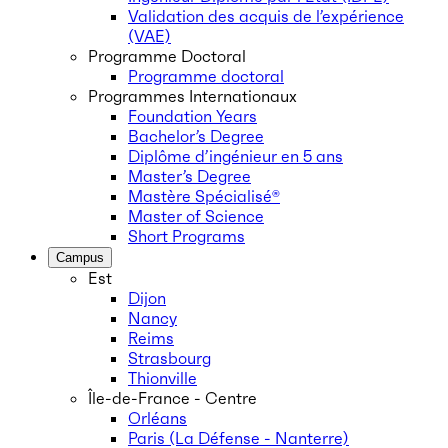
Validation des acquis de l’expérience
(VAE)
Programme Doctoral
Programme doctoral
Programmes Internationaux
Foundation Years
Bachelor’s Degree
Diplôme d’ingénieur en 5 ans
Master’s Degree
Mastère Spécialisé®
Master of Science
Short Programs
Campus
Est
Dijon
Nancy
Reims
Strasbourg
Thionville
Île-de-France - Centre
Orléans
Paris (La Défense - Nanterre)