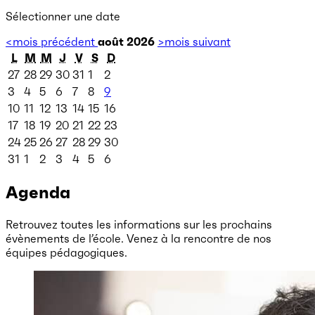
Sélectionner une date
<
mois précédent
août 2026
>
mois suivant
L
M
M
J
V
S
D
27
28
29
30
31
1
2
3
4
5
6
7
8
9
10
11
12
13
14
15
16
17
18
19
20
21
22
23
24
25
26
27
28
29
30
31
1
2
3
4
5
6
Agenda
Retrouvez toutes les informations sur les prochains
évènements de l’école. Venez à la rencontre de nos
équipes pédagogiques.