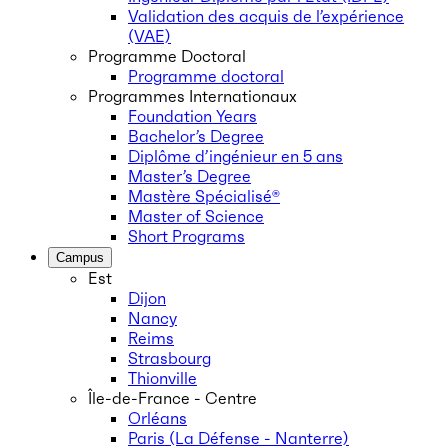
Validation des acquis de l’expérience
(VAE)
Programme Doctoral
Programme doctoral
Programmes Internationaux
Foundation Years
Bachelor’s Degree
Diplôme d’ingénieur en 5 ans
Master’s Degree
Mastère Spécialisé®
Master of Science
Short Programs
Campus
Est
Dijon
Nancy
Reims
Strasbourg
Thionville
Île-de-France - Centre
Orléans
Paris (La Défense - Nanterre)