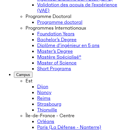
Validation des acquis de l’expérience
(VAE)
Programme Doctoral
Programme doctoral
Programmes Internationaux
Foundation Years
Bachelor’s Degree
Diplôme d’ingénieur en 5 ans
Master’s Degree
Mastère Spécialisé®
Master of Science
Short Programs
Campus
Est
Dijon
Nancy
Reims
Strasbourg
Thionville
Île-de-France - Centre
Orléans
Paris (La Défense - Nanterre)